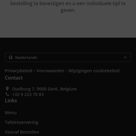
bestelling te bevestigen en u een individuele tijd te
geven.
.
.
Privacybeleid
Voorwaarden
Wijzigingen cookiebeleid
Contact
Oudburg 7, 9000 Gent, Belgium
+32 9 223 70 83
Links
Menu
Tafelreservering
Vooraf Bestellen