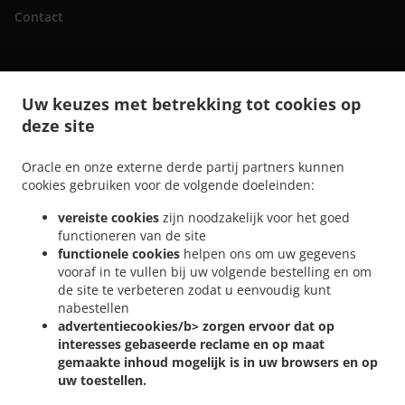
Contact
.
.
Sushi bezorging Gent Rabot
Sushi bezorging Gent Wondelgemstraat
Sushi bezorging
Uw keuzes met betrekking tot cookies op
.
.
Gent Muide - Meulestede - Afrikalaan
Sushi bezorging Gent Wondelgem
Sushi
deze site
.
.
bezorging Gent Muide
Sushi bezorging Gent Nevele
Sushi bezorging Gent
.
.
.
Mariakerke
Sushi bezorging Gent Ledeberg
Sushi bezorging Gent Sint-Amandsberg
Oracle en onze externe derde partij partners kunnen
.
.
Sushi bezorging Gent Gentbrugge
Sushi bezorging Gent Sint-Denijs-Westrem
Sushi
cookies gebruiken voor de volgende doeleinden:
.
.
bezorging Gent Oostakker
Sushi bezorging Gent Zwijnaarde
Sushi bezorging Gent
vereiste cookies
zijn noodzakelijk voor het goed
.
.
.
Drongen
Sushi bezorging Gent Destelbergen
Sushi bezorging Gent Afsnee
Sushi
functioneren van de site
.
.
bezorging Gent Lochristi
Sushi bezorging Gent Sint-Martens-Latem
Sushi bezorging
functionele cookies
helpen ons om uw gegevens
.
.
.
Gent
Sushi bezorging Merelbeke Melle
Sushi bezorging Merelbeke
Sushi bezorging
vooraf in te vullen bij uw volgende bestelling en om
.
.
.
de site te verbeteren zodat u eenvoudig kunt
Gand
Sushi bezorging Evergem
Sushi bezorging Ghent Assels
Sushi bezorging
nabestellen
.
.
Ghent Drongen
Sushi bezorging Ghent
Sushi bezorging Destelbergen Sint-
advertentiecookies/b> zorgen ervoor dat op
.
.
.
Amandsberg
Sushi bezorging Destelbergen Heusden
Sushi bezorging Destelbergen
interesses gebaseerde reclame en op maat
.
.
Sushi bezorging Melle Gentbrugge
Sushi bezorging Melle
Sushi bezorging Sleidinge
gemaakte inhoud mogelijk is in uw browsers en op
.
.
.
uw toestellen.
Evergem
Sushi bezorging Sleidinge
Sushi bezorging Lievegem Vinderhoute
Sushi
.
.
bezorging Lievegem Lovendegem
Sushi bezorging Lievegem
Sushi bezorging Sint-