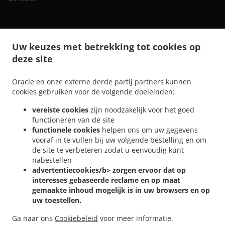
.
.
Sushi bezorging Gent Rabot
Sushi bezorging Gent Wondelgemstraat
Sushi bezorging
Uw keuzes met betrekking tot cookies op
.
.
Gent Muide - Meulestede - Afrikalaan
Sushi bezorging Gent Wondelgem
Sushi
deze site
.
.
bezorging Gent Muide
Sushi bezorging Gent Nevele
Sushi bezorging Gent
.
.
.
Mariakerke
Sushi bezorging Gent Ledeberg
Sushi bezorging Gent Sint-Amandsberg
Oracle en onze externe derde partij partners kunnen
.
.
Sushi bezorging Gent Gentbrugge
Sushi bezorging Gent Sint-Denijs-Westrem
Sushi
cookies gebruiken voor de volgende doeleinden:
.
.
bezorging Gent Oostakker
Sushi bezorging Gent Zwijnaarde
Sushi bezorging Gent
vereiste cookies
zijn noodzakelijk voor het goed
.
.
.
Drongen
Sushi bezorging Gent Destelbergen
Sushi bezorging Gent Afsnee
Sushi
functioneren van de site
.
.
bezorging Gent Lochristi
Sushi bezorging Gent Sint-Martens-Latem
Sushi bezorging
functionele cookies
helpen ons om uw gegevens
.
.
.
Gent
Sushi bezorging Merelbeke Melle
Sushi bezorging Merelbeke
Sushi bezorging
vooraf in te vullen bij uw volgende bestelling en om
.
.
.
de site te verbeteren zodat u eenvoudig kunt
Gand
Sushi bezorging Evergem
Sushi bezorging Ghent Assels
Sushi bezorging
nabestellen
.
.
Ghent Drongen
Sushi bezorging Ghent
Sushi bezorging Destelbergen Sint-
advertentiecookies/b> zorgen ervoor dat op
.
.
.
Amandsberg
Sushi bezorging Destelbergen Heusden
Sushi bezorging Destelbergen
interesses gebaseerde reclame en op maat
.
.
Sushi bezorging Melle Gentbrugge
Sushi bezorging Melle
Sushi bezorging Sleidinge
gemaakte inhoud mogelijk is in uw browsers en op
.
.
.
uw toestellen.
Evergem
Sushi bezorging Sleidinge
Sushi bezorging Lievegem Vinderhoute
Sushi
.
.
bezorging Lievegem Lovendegem
Sushi bezorging Lievegem
Sushi bezorging Sint-
Ga naar ons
Cookiebeleid
voor meer informatie.
.
.
Martens-Latem
Sushi bezorging Lochristi
Online eten bestellen, voor afhaal en