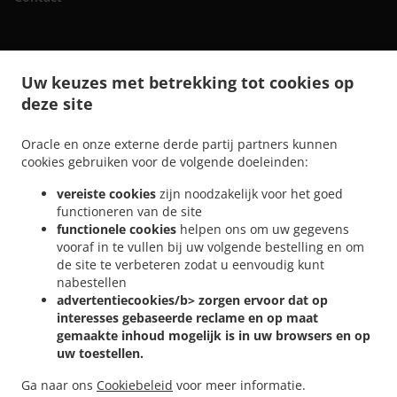
.
.
Sushi bezorging Gent Rabot
Sushi bezorging Gent Wondelgemstraat
Sushi bezorging
Uw keuzes met betrekking tot cookies op
.
.
Gent Muide - Meulestede - Afrikalaan
Sushi bezorging Gent Wondelgem
Sushi
deze site
.
.
bezorging Gent Muide
Sushi bezorging Gent Nevele
Sushi bezorging Gent
.
.
.
Mariakerke
Sushi bezorging Gent Ledeberg
Sushi bezorging Gent Sint-Amandsberg
Oracle en onze externe derde partij partners kunnen
.
.
Sushi bezorging Gent Gentbrugge
Sushi bezorging Gent Sint-Denijs-Westrem
Sushi
cookies gebruiken voor de volgende doeleinden:
.
.
bezorging Gent Oostakker
Sushi bezorging Gent Zwijnaarde
Sushi bezorging Gent
vereiste cookies
zijn noodzakelijk voor het goed
.
.
.
Drongen
Sushi bezorging Gent Destelbergen
Sushi bezorging Gent Afsnee
Sushi
functioneren van de site
.
.
bezorging Gent Lochristi
Sushi bezorging Gent Sint-Martens-Latem
Sushi bezorging
functionele cookies
helpen ons om uw gegevens
.
.
.
Gent
Sushi bezorging Merelbeke Melle
Sushi bezorging Merelbeke
Sushi bezorging
vooraf in te vullen bij uw volgende bestelling en om
.
.
.
de site te verbeteren zodat u eenvoudig kunt
Gand
Sushi bezorging Evergem
Sushi bezorging Ghent Assels
Sushi bezorging
nabestellen
.
.
Ghent Drongen
Sushi bezorging Ghent
Sushi bezorging Destelbergen Sint-
advertentiecookies/b> zorgen ervoor dat op
.
.
.
Amandsberg
Sushi bezorging Destelbergen Heusden
Sushi bezorging Destelbergen
interesses gebaseerde reclame en op maat
.
.
Sushi bezorging Melle Gentbrugge
Sushi bezorging Melle
Sushi bezorging Sleidinge
gemaakte inhoud mogelijk is in uw browsers en op
.
.
.
uw toestellen.
Evergem
Sushi bezorging Sleidinge
Sushi bezorging Lievegem Vinderhoute
Sushi
.
.
bezorging Lievegem Lovendegem
Sushi bezorging Lievegem
Sushi bezorging Sint-
Ga naar ons
Cookiebeleid
voor meer informatie.
.
.
Martens-Latem
Sushi bezorging Lochristi
Online eten bestellen, voor afhaal en