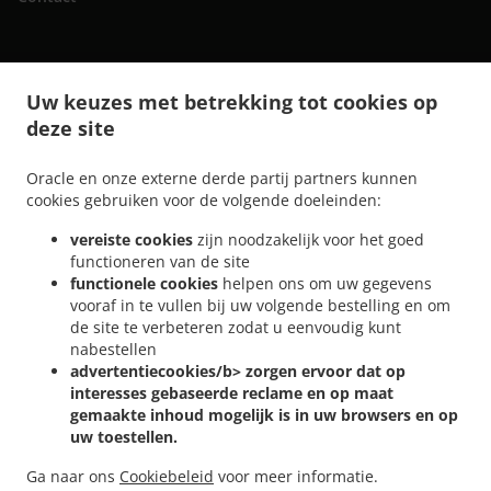
.
.
Sushi bezorging Gent Rabot
Sushi bezorging Gent Wondelgemstraat
Sushi bezorging
Uw keuzes met betrekking tot cookies op
.
.
Gent Muide - Meulestede - Afrikalaan
Sushi bezorging Gent Wondelgem
Sushi
deze site
.
.
bezorging Gent Muide
Sushi bezorging Gent Nevele
Sushi bezorging Gent
.
.
.
Mariakerke
Sushi bezorging Gent Ledeberg
Sushi bezorging Gent Sint-Amandsberg
Oracle en onze externe derde partij partners kunnen
.
.
Sushi bezorging Gent Gentbrugge
Sushi bezorging Gent Sint-Denijs-Westrem
Sushi
cookies gebruiken voor de volgende doeleinden:
.
.
bezorging Gent Oostakker
Sushi bezorging Gent Zwijnaarde
Sushi bezorging Gent
vereiste cookies
zijn noodzakelijk voor het goed
.
.
.
Drongen
Sushi bezorging Gent Destelbergen
Sushi bezorging Gent Afsnee
Sushi
functioneren van de site
.
.
bezorging Gent Lochristi
Sushi bezorging Gent Sint-Martens-Latem
Sushi bezorging
functionele cookies
helpen ons om uw gegevens
.
.
.
Gent
Sushi bezorging Merelbeke Melle
Sushi bezorging Merelbeke
Sushi bezorging
vooraf in te vullen bij uw volgende bestelling en om
.
.
.
de site te verbeteren zodat u eenvoudig kunt
Gand
Sushi bezorging Evergem
Sushi bezorging Ghent Assels
Sushi bezorging
nabestellen
.
.
Ghent Drongen
Sushi bezorging Ghent
Sushi bezorging Destelbergen Sint-
advertentiecookies/b> zorgen ervoor dat op
.
.
.
Amandsberg
Sushi bezorging Destelbergen Heusden
Sushi bezorging Destelbergen
interesses gebaseerde reclame en op maat
.
.
Sushi bezorging Melle Gentbrugge
Sushi bezorging Melle
Sushi bezorging Sleidinge
gemaakte inhoud mogelijk is in uw browsers en op
.
.
.
uw toestellen.
Evergem
Sushi bezorging Sleidinge
Sushi bezorging Lievegem Vinderhoute
Sushi
.
.
bezorging Lievegem Lovendegem
Sushi bezorging Lievegem
Sushi bezorging Sint-
Ga naar ons
Cookiebeleid
voor meer informatie.
.
.
Martens-Latem
Sushi bezorging Lochristi
Online eten bestellen, voor afhaal en