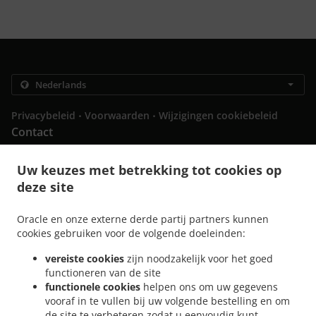
.
.
Privacybeleid
Voorwaarden
Wijzigingen cookiebeleid
Contact
Oudburg 7, 9000 Gent, Belgium
Uw keuzes met betrekking tot cookies op
+32 9 223 70 83
Links
deze site
Menu
Oracle en onze externe derde partij partners kunnen
cookies gebruiken voor de volgende doeleinden:
Tafelreservering
Vooraf Bestellen
vereiste cookies
zijn noodzakelijk voor het goed
functioneren van de site
Contact
functionele cookies
helpen ons om uw gegevens
vooraf in te vullen bij uw volgende bestelling en om
de site te verbeteren zodat u eenvoudig kunt